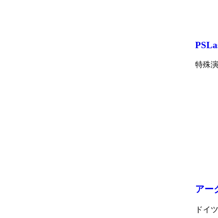
PSLa
特殊
アー
ドイツ