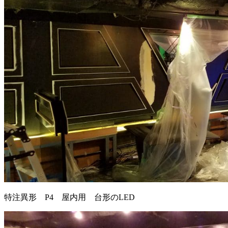
特注異形 P4 屋内用 台形のLED