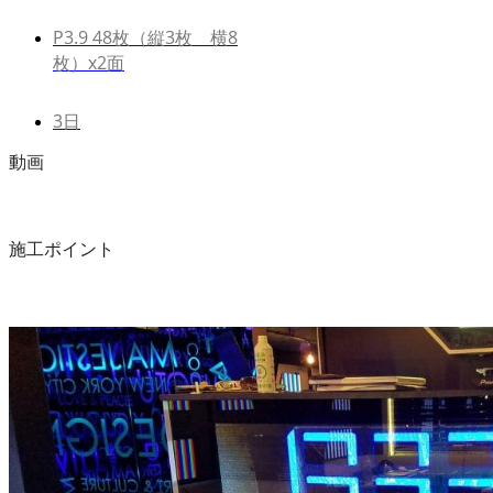
P3.9 48枚（縦3枚 横8
枚）x2面
3日
動画
施工ポイント