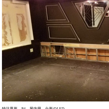
特注異形 P4 屋内用 台形のLED