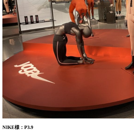
NIKE様：P3.9